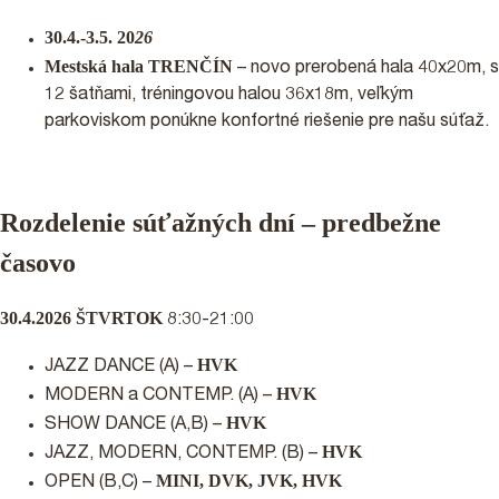
30.4.-3.5. 20
26
Mestská hala TRENČÍN
– novo prerobená hala 40x20m, s
12 šatňami, tréningovou halou 36x18m, veľkým
parkoviskom ponúkne konfortné riešenie pre našu súťaž.
Rozdelenie súťažných dní – predbežne
časovo
30.4.2026 ŠTVRTOK
8:30-21:00
HVK
JAZZ DANCE (A) –
HVK
MODERN a CONTEMP. (A) –
HVK
SHOW DANCE (A,B) –
HVK
JAZZ, MODERN, CONTEMP. (B) –
MINI, DVK, JVK, HVK
OPEN (B,C) –