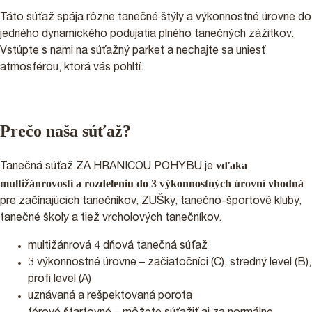
Táto súťaž spája rôzne tanečné štýly a výkonnostné úrovne do
jedného dynamického podujatia plného tanečných zážitkov.
Vstúpte s nami na súťažný parket a nechajte sa uniesť
atmosférou, ktorá vás pohltí.
Prečo naša súťaž?
vďaka
Tanečná súťaž ZA HRANICOU POHYBU je
multižánrovosti a rozdeleniu do 3 výkonnostných úrovní vhodná
pre začínajúcich tanečníkov, ZUŠky, tanečno-športové kluby,
tanečné školy a tiež vrcholových tanečníkov.
multižánrová 4 dňová tanečná súťaž
3 výkonnostné úrovne – začiatočníci (C), stredný level (B),
profi level (A)
uznávaná a rešpektovaná porota