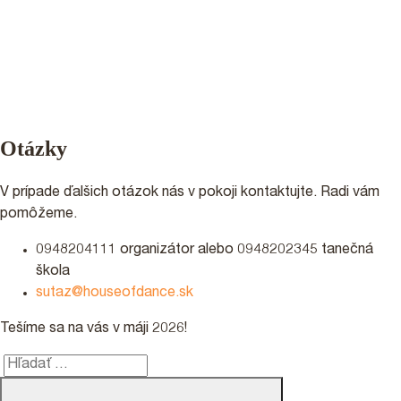
Otázky
V prípade ďalšich otázok nás v pokoji kontaktujte. Radi vám
pomôžeme.
0948204111 organizátor alebo 0948202345 tanečná
škola
sutaz@houseofdance.sk
Tešíme sa na vás v máji 2026!
Hľadať:
Vyhľadávanie