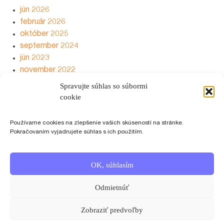
jún 2026
február 2026
október 2025
september 2024
jún 2023
november 2022
august 2022
Spravujte súhlas so súbormi
jún 2022
cookie
Kategórie
Používame cookies na zlepšenie vašich skúseností na stránke.
Pokračovaním vyjadrujete súhlas s ich použitím.
Uncategorized
OK, súhlasím
Meta
Odmietnúť
Prihlásiť sa
Feed záznamov
Zobraziť predvoľby
RSS feed komentárov