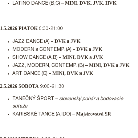
MINI, DVK, JVK, HVK
LATINO DANCE (B,C) –
1.5.2026 PIATOK
8:30-21:00
DVK a JVK
JAZZ DANCE (A) –
DVK a JVK
MODERN a CONTEMP. (A) –
MINI, DVK a JVK
SHOW DANCE (A,B) –
MINI, DVK a JVK
JAZZ, MODERN, CONTEMP. (B) –
MINI, DVK
JVK
ART DANCE (C) –
a
2.5.2026 SOBOTA
9:00-21:30
TANEČNÝ ŠPORT –
slovenský pohár a bodovacie
súťaže
Majstrovstvá SR
KARIBSKÉ TANCE (A,IDO) –