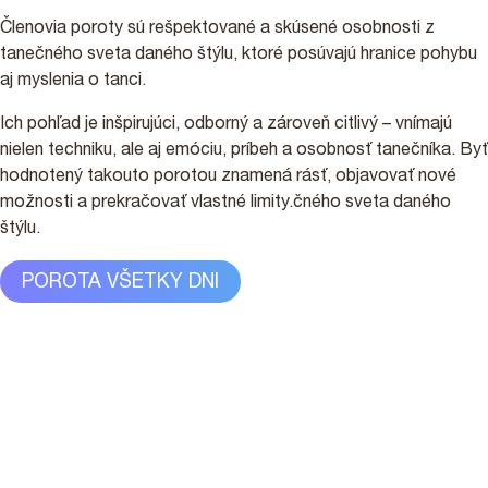
Členovia poroty sú rešpektované a skúsené osobnosti z
tanečného sveta daného štýlu, ktoré posúvajú hranice pohybu
aj myslenia o tanci.
Ich pohľad je inšpirujúci, odborný a zároveň citlivý – vnímajú
nielen techniku, ale aj emóciu, príbeh a osobnosť tanečníka. Byť
hodnotený takouto porotou znamená rásť, objavovať nové
možnosti a prekračovať vlastné limity.čného sveta daného
štýlu.
POROTA VŠETKY DNI