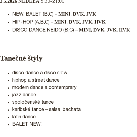
3.5.2026 NEDEĽA
8:30-21:00
MINI, DVK, JVK
NEW! BALET (B,C) –
MINI, DVK, JVK, HVK
HIP-HOP (A,B,C) –
MINI, DVK, JVK, HVK
DISCO DANCE NEIDO (B,C) –
Tanečné štýly
disco dance a disco slow
hiphop a street dance
modern dance a contemprary
jazz dance
spoločenské tance
karibské tance – salsa, bachata
latin dance
BALET NEW!