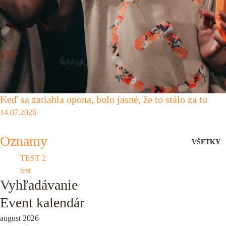
Keď sa zatiahla opona, bolo jasné, že to stálo za to
14.07.2026
Oznamy
VŠETKY
TEST 2
test
Vyhľadávanie
Event kalendár
august 2026