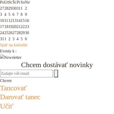
Po
Ut
St
Št
Pi
So
Ne
27
28
29
30
31
1
2
3
4
5
6
7
8
9
10
11
12
13
14
15
16
17
18
19
20
21
22
23
24
25
26
27
28
29
30
31
1
2
3
4
5
6
Späť na kalendár
Eventy k
:
Chcem dostávať novinky
Chcem
Tancovať
Darovať tanec
Učiť