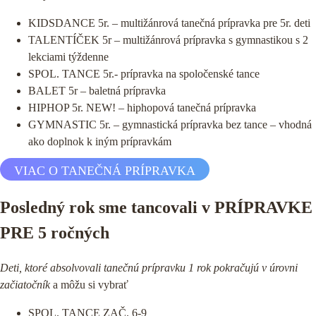
KIDSDANCE 5r. – multižánrová tanečná prípravka pre 5r. deti
TALENTÍČEK 5r – multižánrová prípravka s gymnastikou s 2
lekciami týždenne
SPOL. TANCE 5r.- prípravka na spoločenské tance
BALET 5r – baletná prípravka
HIPHOP 5r. NEW! – hiphopová tanečná prípravka
GYMNASTIC 5r. – gymnastická prípravka bez tance – vhodná
ako doplnok k iným prípravkám
VIAC O TANEČNÁ PRÍPRAVKA
Posledný rok sme tancovali v PRÍPRAVKE
PRE 5 ročných
Deti, ktoré absolvovali tanečnú prípravku 1 rok pokračujú v úrovni
začiatočník
a môžu si vybrať
SPOL. TANCE ZAČ. 6-9