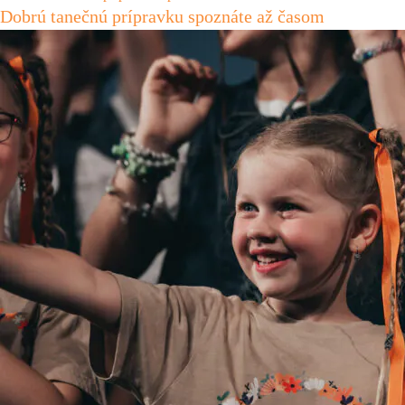
Dobrú tanečnú prípravku spoznáte až časom