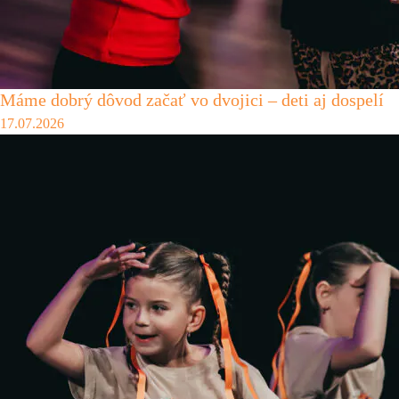
Máme dobrý dôvod začať vo dvojici – deti aj dospelí
17.07.2026