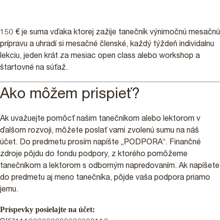
150 € je suma vďaka ktorej zažije tanečník výnimočnú mesačnú
prípravu a uhradí si mesačné členské, každý týždeň individalnu
lekciu, jeden krát za mesiac open class alebo workshop a
štartovné na súťaž.
Ako môžem prispieť?
Ak uvažuejte pomôcť našim tanečníkom alebo lektorom v
ďalšom rozvoji, môžete poslať vami zvolenú sumu na náš
účet. Do predmetu prosím napíšte „PODPORA“. Finančné
zdroje pôjdu do fondu podpory, z ktorého pomôžeme
tanečníkom a lektorom s odborným napredovaním. Ak napíšete
do predmetu aj meno tanečníka, pôjde vaša podpora priamo
jemu.
Príspevky posielajte na účet: