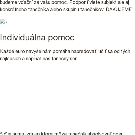
budeme vďační za vašu pomoc. Podporiť viete subjekt ale aj
konkrétneho tanečníka alebo skupinu tanečníkov. ĎAKUJEME!
Individuálna pomoc
Každé euro navyše nám pomáha napredovať, učiť sa od tých
najlepších a napĺňať náš tanečný sen.
5 €
5 € je suma, vďaka ktorej môže tanečník absolvovať open