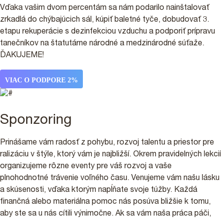
Vďaka vašim dvom percentám sa nám podarilo nainštalovať
zrkadlá do chýbajúcich sál, kúpiť baletné tyče, dobudovať 3.
etapu rekuperácie s dezinfekciou vzduchu a podporiť prípravu
tanečníkov na štatutárne národné a medzinárodné súťaže.
ĎAKUJEME!
VIAC O PODPORE 2%
Sponzoring
Prinášame vám radosť z pohybu, rozvoj talentu a priestor pre
ralizáciu v štýle, ktorý vám je najbližší. Okrem pravidelných lekcií
organizujeme rôzne eventy pre váš rozvoj a vaše
plnohodnotné trávenie voľného času. Venujeme vám našu lásku
a skúsenosti, vďaka ktorým napĺňate svoje túžby. Každá
finančná alebo materiálna pomoc nás posúva bližšie k tomu,
aby ste sa u nás cítili výnimočne. Ak sa vám naša práca páči,