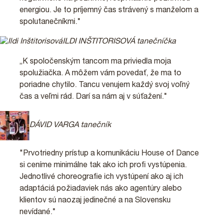
energiou. Je to príjemný čas strávený s manželom a
spolutanečníkmi."
ILDI INŠTITORISOVÁ
tanečníčka
„K spoločenským tancom ma priviedla moja
spolužiačka. A môžem vám povedať, že ma to
poriadne chytilo. Tancu venujem každý svoj voľný
čas a veľmi rád. Darí sa nám aj v súťažení."
DÁVID VARGA
tanečník
"Prvotriedny prístup a komunikáciu House of Dance
si ceníme minimálne tak ako ich profi vystúpenia.
Jednotlivé choreografie ich vystúpení ako aj ich
adaptáciá požiadaviek nás ako agentúry alebo
klientov sú naozaj jedinečné a na Slovensku
nevídané."