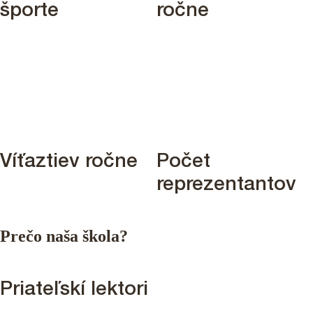
športe
ročne
35
5
Víťaztiev ročne
Počet
reprezentantov
Prečo naša škola?
Priateľskí lektori