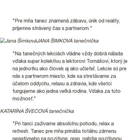
"Pre mňa tanec znamená zábavu, únik od reality,
príjemne strávený čas s partnerom."
JANA ŠIMKOVÁ
tanečníčka
"Na tanečných lekciách vládne vždy dobrá nálada
vďaka super kolektívu a lektorovi Tomášovi, ktorý je
na jednotku ako človek aj ako učieťeľ. Lekcie sú pre
nás s partnerom miesto, kde sa stretávame za
účelom oddychu, relaxu a zdravia, kde všetci
fungujeme ako jedna veľká rodina. Vďaka za túto
možnosť."
KATARÍNA ŠVECOVÁ
tanečníčka
"Pri tanci zažívame absolútnu pohodu, relax a
refresh. Tanec pre mňa prináša totálnu zámenu
negatívneho na pozitívne, resp. nabitie pozitívnou