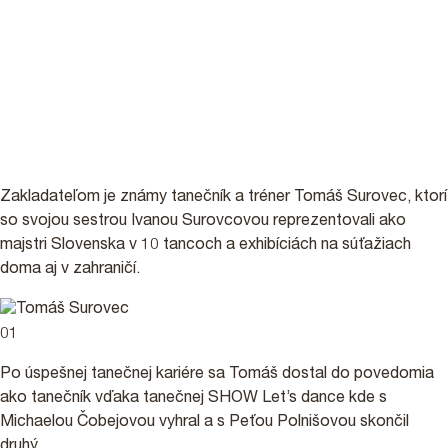
Dance
Zakladateľom je známy tanečník a tréner Tomáš Surovec, ktorí
so svojou sestrou Ivanou Surovcovou reprezentovali ako
majstri Slovenska v 10 tancoch a exhibíciách na súťažiach
doma aj v zahraničí.
PRIHLÁŠKY
01
PODPORTE NÁS 2%
Po úspešnej tanečnej kariére sa Tomáš dostal do povedomia
ako tanečník vďaka tanečnej SHOW Let’s dance kde s
Michaelou Čobejovou vyhral a s Peťou Polnišovou skončil
druhý.