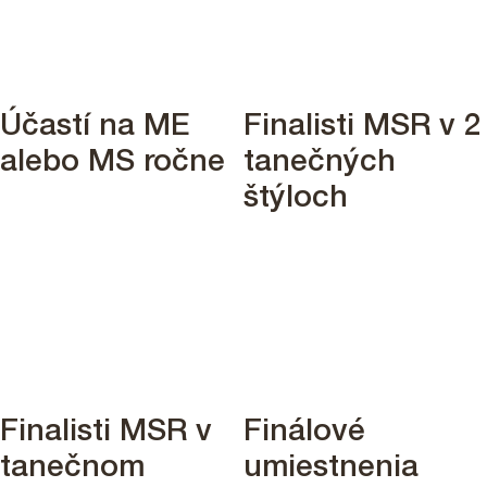
4
2
Účastí na ME
Finalisti MSR v 2
alebo MS ročne
tanečných
štýloch
15
90
Finalisti MSR v
Finálové
tanečnom
umiestnenia