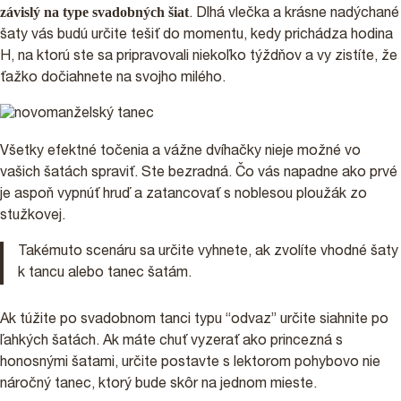
závislý na type svadobných šiat
. Dlhá vlečka a krásne nadýchané
šaty vás budú určite tešiť do momentu, kedy prichádza hodina
H, na ktorú ste sa pripravovali niekoľko týždňov a vy zistíte, že
ťažko dočiahnete na svojho milého.
Všetky efektné točenia a vážne dvíhačky nieje možné vo
vašich šatách spraviť. Ste bezradná. Čo vás napadne ako prvé
je aspoň vypnúť hruď a zatancovať s noblesou ploužák zo
stužkovej.
Takémuto scenáru sa určite vyhnete, ak zvolíte vhodné šaty
k tancu alebo tanec šatám.
Ak túžite po svadobnom tanci typu “odvaz” určite siahnite po
ľahkých šatách. Ak máte chuť vyzerať ako princezná s
honosnými šatami, určite postavte s lektorom pohybovo nie
náročný tanec, ktorý bude skôr na jednom mieste.