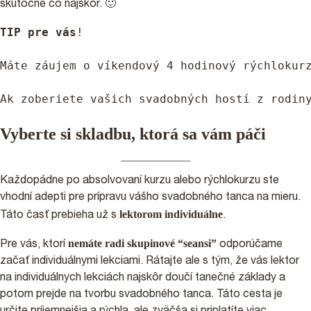
skutočne čo najskôr. 🙂
TIP pre vás
!

Máte záujem o víkendový 4 hodinový rýchlokur
Ak zoberiete vašich svadobných hostí z rodin
Vyberte si skladbu, ktorá sa vám páči
Každopádne po absolvovaní kurzu alebo rýchlokurzu ste
vhodní adepti pre prípravu vášho svadobného tanca na mieru.
lektorom individuálne
Táto časť prebieha už s
.
nemáte radi skupinové “seansi”
Pre vás, ktorí
odporúčame
začať individuálnymi lekciami. Rátajte ale s tým, že vás lektor
na individuálnych lekciách najskôr doučí tanečné základy a
potom prejde na tvorbu svadobného tanca. Táto cesta je