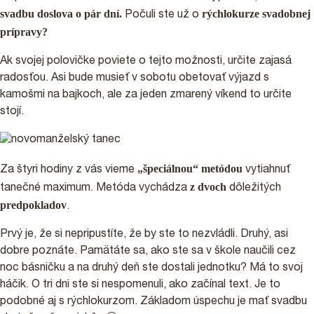
svadbu doslova o pár dní.
rýchlokurze svadobnej
Počuli ste už o
prípravy?
Ak svojej polovičke poviete o tejto možnosti, určite zajasá
radosťou. Asi bude musieť v sobotu obetovať výjazd s
kamošmi na bajkoch, ale za jeden zmarený víkend to určite
stojí.
„špeciálnou“ metódou
Za štyri hodiny z vás vieme
vytiahnuť
z dvoch
tanečné maximum. Metóda vychádza
dôležitých
predpokladov
.
Prvý je, že si nepripustíte, že by ste to nezvládli. Druhý, asi
dobre poznáte. Pamätáte sa, ako ste sa v škole naučili cez
noc básničku a na druhý deň ste dostali jednotku? Má to svoj
háčik. O tri dni ste si nespomenuli, ako začínal text. Je to
podobné aj s rýchlokurzom. Základom úspechu je mať svadbu