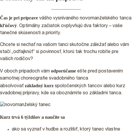
Čas je pri príprave
vášho vysnívaného novomanželského tanca
kľúčový
. Optimálny začiatok ovplyvňujú dva faktory – vaše
tanečné skúsenosti a priority.
Chcete si nechať na vašom tanci skutočne záležať alebo vám
stačí „odfajknúť“ si povinnosť, ktorú tak trochu robíte pre
vašich rodičov?
odporúčame
V oboch pripadoch vám
ešte pred postavením
samotnej choreografie svadobného tanca
základný kurz
absolvovať
spoločenských tancov alebo kurz
PRIHLÁŠKY
svadobnej prípravy, kde sa oboznámite so základmi tanca.
PODPORTE NÁS 2%
Kurz trvá 6 týždňov a
naučíte
sa
ako sa vyznať v hudbe a rozlíšiť, ktorý tanec vlastne