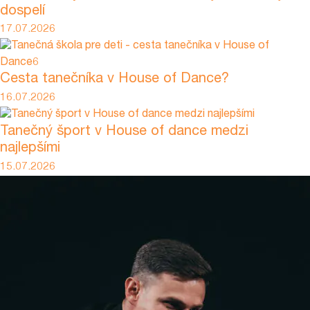
dospelí
17.07.2026
Cesta tanečníka v House of Dance?
16.07.2026
Tanečný šport v House of dance medzi
najlepšími
15.07.2026