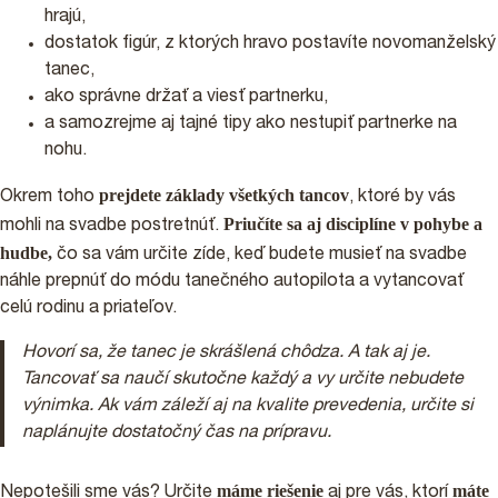
hrajú,
dostatok figúr, z ktorých hravo postavíte novomanželský
tanec,
ako správne držať a viesť partnerku,
a samozrejme aj tajné tipy ako nestupiť partnerke na
nohu.
prejdete základy všetkých tancov
Okrem toho
, ktoré by vás
Priučíte sa aj disciplíne v pohybe a
mohli na svadbe postretnúť.
hudbe,
čo sa vám určite zíde, keď budete musieť na svadbe
náhle prepnúť do módu tanečného autopilota a vytancovať
celú rodinu a priateľov.
Hovorí sa, že tanec je skrášlená chôdza. A tak aj je.
Tancovať sa naučí skutočne každý a vy určite nebudete
výnimka. Ak vám záleží aj na kvalite prevedenia, určite si
naplánujte dostatočný čas na prípravu.
máme riešenie
máte
Nepotešili sme vás? Určite
aj pre vás, ktorí