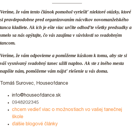
Veríme, že vám tento článok pomohol vyriešiť niektoré otázky, ktoré
si pravdepodobne pred organizovaním nácvikov novomanželského
tanca kladiete.
Ak
ich je ešte viac určite odhoďte všetky predsudky a
smelo sa nás opýtajte, čo vás zaujíma v súvislosti so svadobným
tancom.
Veríme, že vám odpovieme a pomôžeme kúskom k tomu, aby ste si
váš vysnívaný svadobný tanec užili naplno.
Ak ste z iného mesta
napíšte nám, pomôžeme vám nájsť riešenie u vás doma.
Tomáš Surovec, Houseofdance
info@houseofdance.sk
0948202345
chcem vedieť viac o možnostiach vo vašej tanečnej
škole
ďalšie blogové články