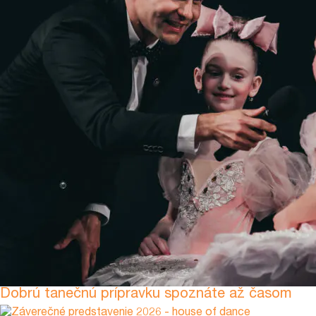
Dobrú tanečnú prípravku spoznáte až časom