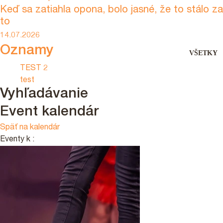
Keď sa zatiahla opona, bolo jasné, že to stálo za
to
14.07.2026
Oznamy
VŠETKY
TEST 2
test
Vyhľadávanie
Event kalendár
Späť na kalendár
Eventy k
: