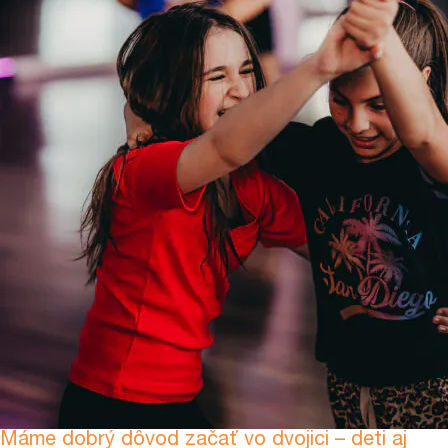
Máme dobrý dôvod začať vo dvojici – deti aj