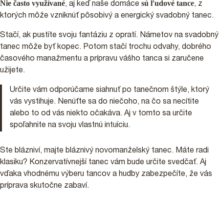
Nie často využívané
sú ľudové tance
, aj keď naše domáce
, z
ktorých môže vzniknúť pôsobivý a energický svadobný tanec.
Stačí, ak pustíte svoju fantáziu z opratí. Námetov na svadobný
tanec môže byť kopec. Potom stačí trochu odvahy, dobrého
časového manažmentu a prípravu vášho tanca si zaručene
užijete.
Určite vám odporúčame siahnuť po tanečnom štýle, ktorý
vás vystihuje. Nenúťte sa do niečoho, na čo sa necítite
alebo to od vás niekto očakáva. Aj v tomto sa určite
spoľahnite na svoju vlastnú intuíciu.
Ste blázniví, majte bláznivý novomanželský tanec. Máte radi
klasiku? Konzervatívnejší tanec vám bude určite svedčať. Aj
vďaka vhodnému výberu tancov a hudby zabezpečíte, že vás
príprava skutočne zabaví.