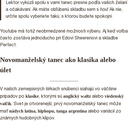
Lektor vykúzli spolu s vami tanec presne podľa vašich želaní
a očakávaní. Ak máte obľúbenú skladbu sem s ňou! Ak nie,
určite spolu vyberiete takú, s ktorou budete spokojní.
Youtube má totiž neobmedzené možnosti výberu. Aj keď voľba
často zostáva jednoducho pri Edovi Sheerenovi a skladbe
Perfect.
Novomanželský tanec ako klasika alebo
úlet
V našich zemepisných šírkach snúbenci siahajú vo väčšine
klasike
anglický waltz
viedenský
prípadov po
, ktorými sú
alebo
valčík
. Svet je otvorenejší, prvý novomanželský tanec môže
nádych latina, hiphopu, tanga argentina
mať
alebo variácií zo
známych hudobných klipov.