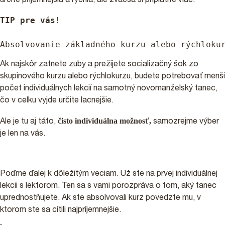
určite príjemnejšia a rýchla, ale zväčša si priplatíte viac.
TIP pre vás
!

Absolvovanie základného kurzu alebo rýchloku
Ak najskôr zatnete zuby a prežijete socializačný šok zo
skupinového kurzu alebo rýchlokurzu, budete potrebovať menší
počet individuálnych lekcií na samotný novomanželský tanec,
čo v celku vyjde určite lacnejšie.
čisto individuálna možnosť,
Ale je tu aj táto,
samozrejme výber
je len na vás.
Poďme ďalej k dôležitým veciam. Už ste na prvej individuálnej
lekcii s lektorom. Ten sa s vami porozpráva o tom, aký tanec
uprednostňujete. Ak ste absolvovali kurz povedzte mu, v
ktorom ste sa cítili najpríjemnejšie.