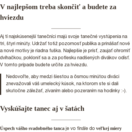
V najlepšom treba skončiť a budete za
hviezdu
Aj tí najskúsenejší tanečníci majú svoje tanečné vystúpenia na
tri, štyri minúty. Udržať totiž pozornosť publika a prinášať nové
a nové motívy je riadna fuška. Najlepšie je prísť, zaujať ohromiť
dvíhačkou, pokloniť sa a za potlesku nadšených divákov odísť.
V tomto prípade budete určite za hviezdu.
Nedovoľte, aby medzi šiestou a ôsmou minútou diváci
znevažovali váš umelecký kúsok, na ktorom ste si dali
skutočne záležať, zívaním alebo pozeraním na hodinky :-).
Vyskúšajte tanec aj v šatách
Úspech vášho svadobného tanca
veľkej miery
je vo finále do