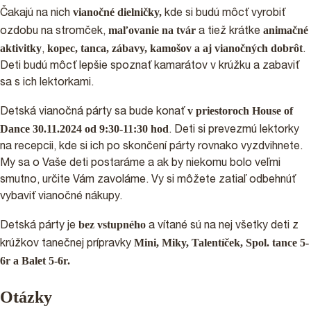
vianočné dielničky,
Čakajú na nich
kde si budú môcť vyrobiť
maľovanie na tvár
animačné
ozdobu na stromček,
a tiež krátke
aktivitky
kopec, tanca, zábavy, kamošov a aj vianočných dobrôt
,
.
Deti budú môcť lepšie spoznať kamarátov v krúžku a zabaviť
sa s ich lektorkami.
v priestoroch House of
Detská vianočná párty sa bude konať
Dance 30.11.2024 od 9:30-11:30 hod
. Deti si prevezmú lektorky
na recepcii, kde si ich po skončení párty rovnako vyzdvihnete.
My sa o Vaše deti postaráme a ak by niekomu bolo veľmi
smutno, určite Vám zavoláme. Vy si môžete zatiaľ odbehnúť
vybaviť vianočné nákupy.
PRIHLÁŠKY
bez vstupného
Detská párty je
a vítané sú na nej všetky deti z
Mini, Miky, Talentíček, Spol. tance 5-
krúžkov tanečnej prípravky
PODPORTE NÁS 2%
6r a Balet 5-6r.
Otázky