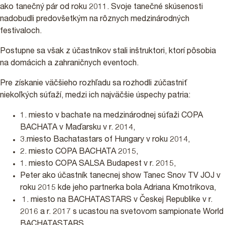
ako tanečný pár od roku 2011. Svoje tanečné skúsenosti
nadobudli predovšetkým na rôznych medzinárodných
festivaloch.
Postupne sa však z účastníkov stali inštruktori, ktorí pôsobia
na domácich a zahraničnych eventoch.
Pre získanie väčšieho rozhľadu sa rozhodli zúčastniť
niekoľkých súťaží, medzi ich najväčšie úspechy patria:
1. miesto v bachate na medzinárodnej súťaži COPA
BACHATA v Maďarsku v r. 2014,
3.miesto Bachatastars of Hungary v roku 2014,
2. miesto COPA BACHATA 2015,
1. miesto COPA SALSA Budapest v r. 2015,
Peter ako účastník tanecnej show Tanec Snov TV JOJ v
roku 2015 kde jeho partnerka bola Adriana Kmotrikova,
1. miesto na BACHATASTARS v Českej Republike v r.
2016 a r. 2017 s ucastou na svetovom sampionate World
BACHATASTARS.