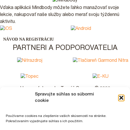
Vďaka aplikácii Mindbody môžete ľahko manažovať svoje
lekcie, nakupovať naše služby alebo merať svoju týždennú
aktivitu.
NÁVOD NA REGISTRÁCIU
PARTNERI A PODPOROVATELIA
House of dance by Tomáš Surovec © 2026
Spravujte súhlas so súbormi
Strategy & Design by: Juraj Molnár
cookie
Oznamy
VŠETKY
TEST 2
Používame cookies na zlepšenie vašich skúseností na stránke.
Pokračovaním vyjadrujete súhlas s ich použitím.
test