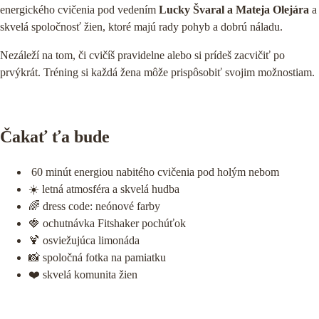
energického cvičenia pod vedením
Lucky Švaral a Mateja Olejára
a
skvelá spoločnosť žien, ktoré majú rady pohyb a dobrú náladu.
Nezáleží na tom, či cvičíš pravidelne alebo si prídeš zacvičiť po
prvýkrát. Tréning si každá žena môže prispôsobiť svojim možnostiam.
Čakať ťa bude
60 minút energiou nabitého cvičenia pod holým nebom
☀️ letná atmosféra a skvelá hudba
🌈 dress code: neónové farby
PRIHLÁŠKY
🍓 ochutnávka Fitshaker pochúťok
🍹 osviežujúca limonáda
PODPORTE NÁS 2%
📸 spoločná fotka na pamiatku
❤️ skvelá komunita žien