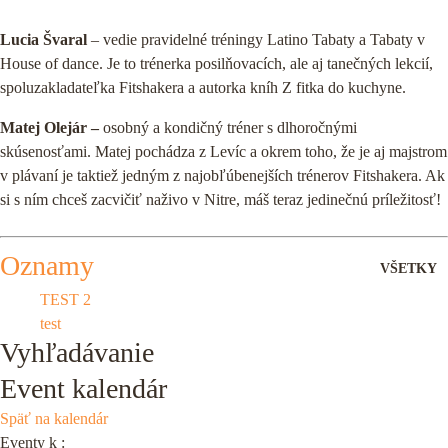
Lucia Švaral
– vedie pravidelné tréningy Latino Tabaty a Tabaty v
House of dance. Je to trénerka posilňovacích, ale aj tanečných lekcií,
spoluzakladateľka Fitshakera a autorka kníh Z fitka do kuchyne.
Matej Olejár –
osobný a kondičný tréner s dlhoročnými
skúsenosťami. Matej pochádza z Levíc a okrem toho, že je aj majstrom
v plávaní je taktiež jedným z najobľúbenejších trénerov Fitshakera. Ak
si s ním chceš zacvičiť naživo v Nitre, máš teraz jedinečnú príležitosť!
Oznamy
VŠETKY
TEST 2
test
Vyhľadávanie
Event kalendár
Späť na kalendár
Eventy k
: