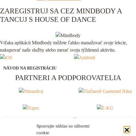
ZAREGISTRUJ SA CEZ MINDBODY A
TANCUJ S HOUSE OF DANCE
Vďaka aplikácii Mindbody môžete ľahko manažovať svoje lekcie,
nakupovať naše služby alebo merať svoju týždennú aktivitu.
NÁVOD NA REGISTRÁCIU
PARTNERI A PODPOROVATELIA
House of dance by Tomáš Surovec © 2026
Spravujte súhlas so súbormi
Strategy & Design by: Juraj Molnár
cookie