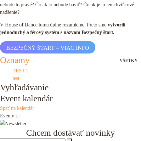
nebude to pravé? Čo ak to nebude baviť? Čo ak je to len chvíľkové
nadšenie?
V House of Dance tomu úplne rozumieme. Preto sme
vytvorili
jednoduchý a férový systém s názvom Bezpečný štart.
BEZPEČNÝ ŠTART – VIAC INFO
Oznamy
VŠETKY
TEST 2
test
Vyhľadávanie
PRIHLÁŠKY
Event kalendár
Späť na kalendár
PODPORTE NÁS 2%
Eventy k
:
Chcem dostávať novinky