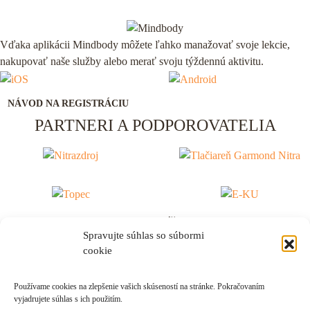
Vďaka aplikácii Mindbody môžete ľahko manažovať svoje lekcie,
nakupovať naše služby alebo merať svoju týždennú aktivitu.
NÁVOD NA REGISTRÁCIU
PARTNERI A PODPOROVATELIA
House of dance by Tomáš Surovec © 2026
Spravujte súhlas so súbormi
Strategy & Design by: Juraj Molnár
cookie
Oznamy
VŠETKY
TEST 2
Používame cookies na zlepšenie vašich skúseností na stránke. Pokračovaním
vyjadrujete súhlas s ich použitím.
test