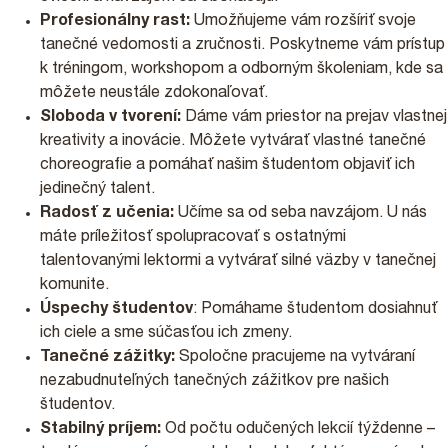
Profesionálny rast:
Umožňujeme vám rozšíriť svoje
tanečné vedomosti a zručnosti. Poskytneme vám prístup
k tréningom, workshopom a odborným školeniam, kde sa
môžete neustále zdokonaľovať.
Sloboda v tvorení:
Dáme vám priestor na prejav vlastnej
kreativity a inovácie. Môžete vytvárať vlastné tanečné
choreografie a pomáhať našim študentom objaviť ich
jedinečný talent.
Radosť z učenia:
Učíme sa od seba navzájom. U nás
máte príležitosť spolupracovať s ostatnými
talentovanými lektormi a vytvárať silné väzby v tanečnej
komunite.
Úspechy študentov
: Pomáhame študentom dosiahnuť
ich ciele a sme súčasťou ich zmeny.
Tanečné zážitky:
Spoločne pracujeme na vytváraní
nezabudnuteľných tanečných zážitkov pre našich
študentov.
Stabilný príjem:
Od počtu odučených lekcií týždenne –