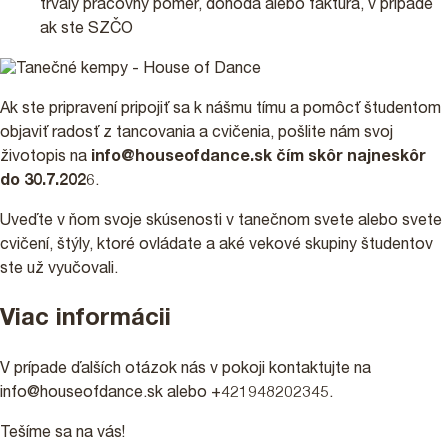
trvalý pracovný pomer, dohoda alebo faktúra, v prípade
ak ste SZČO
Ak ste pripravení pripojiť sa k nášmu tímu a pomôcť študentom
objaviť radosť z tancovania a cvičenia, pošlite nám svoj
životopis na
info@houseofdance.sk
čím skôr najneskôr
do 30.7.202
6.
Uveďte v ňom svoje skúsenosti v tanečnom svete alebo svete
cvičení, štýly, ktoré ovládate a aké vekové skupiny študentov
ste už vyučovali.
Viac informácii
V prípade ďalších otázok nás v pokoji kontaktujte na
info@houseofdance.sk alebo +421948202345.
Tešíme sa na vás!