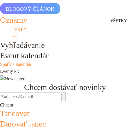
BLOGOVÝ ČLÁNOK
Oznamy
VŠETKY
TEST 2
test
Vyhľadávanie
Event kalendár
Späť na kalendár
Eventy k
:
Chcem dostávať novinky
PRIHLÁŠKY
PODPORTE NÁS 2%
Chcem
Tancovať
Darovať tanec