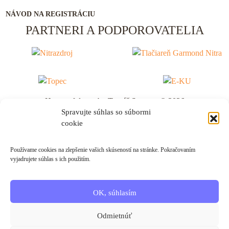
NÁVOD NA REGISTRÁCIU
PARTNERI A PODPOROVATELIA
House of dance by Tomáš Surovec © 2026
Spravujte súhlas so súbormi
Strategy & Design by: Juraj Molnár
cookie
Oznamy
VŠETKY
TEST 2
Používame cookies na zlepšenie vašich skúseností na stránke. Pokračovaním
test
vyjadrujete súhlas s ich použitím.
Vyhľadávanie
Event kalendár
OK, súhlasím
Späť na kalendár
Odmietnúť
Eventy k
: