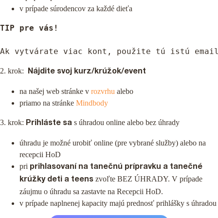
v prípade súrodencov za každé dieťa
TIP pre vás!
Ak vytvárate viac kont, použite tú istú emai
2. krok:
Nájdite svoj kurz/krúžok/event
na našej web stránke v
rozvrhu
alebo
priamo na stránke
Mindbody
3. krok:
s úhradou online alebo bez úhrady
Prihláste sa
úhradu je možné urobiť online (pre vybrané služby) alebo na
recepcii HoD
pri
prihlasovaní na tanečnú prípravku a tanečné
zvoľte BEZ ÚHRADY. V prípade
krúžky deti a teens
záujmu o úhradu sa zastavte na Recepcii HoD.
v prípade naplnenej kapacity majú prednosť prihlášky s úhradou