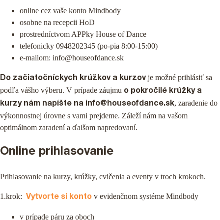
online cez vaše konto Mindbody
osobne na recepcii HoD
prostredníctvom APPky House of Dance
telefonicky 0948202345 (po-pia 8:00-15:00)
e-mailom: info@houseofdance.sk
je možné prihlásiť sa
Do začiatočníckych krúžkov a kurzov
podľa vášho výberu. V prípade záujmu
o pokročilé krúžky a
, zaradenie do
kurzy nám napíšte na info@houseofdance.sk
výkonnostnej úrovne s vami prejdeme. Záleží nám na vašom
optimálnom zaradení a ďalšom napredovaní.
PRIHLÁŠKY
Online prihlasovanie
PODPORTE NÁS 2%
Prihlasovanie na kurzy, krúžky, cvičenia a eventy v troch krokoch.
1.krok:
v evidenčnom systéme Mindbody
Vytvorte si konto
v prípade páru za oboch