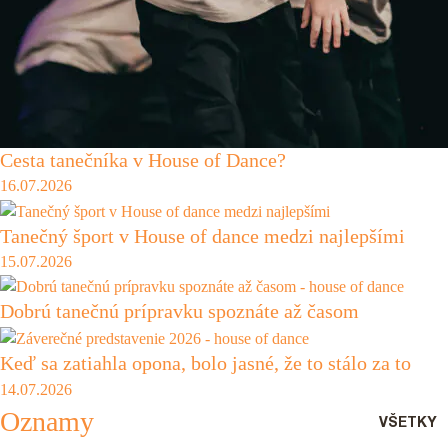
Cesta tanečníka v House of Dance?
16.07.2026
Tanečný šport v House of dance medzi najlepšími
15.07.2026
Dobrú tanečnú prípravku spoznáte až časom
Keď sa zatiahla opona, bolo jasné, že to stálo za to
14.07.2026
Oznamy
VŠETKY