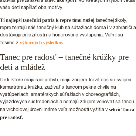
aktivita pre zábavu a tanec ako šport
. Vo všetkých štýloch vedia
vaše deti napĺňať oba motívy.
Tí najlepší tanečníci patria k
repre tímu
našej tanečnej školy,
reprezentujú náš tanečný klub na súťažiach doma i v zahraničí a
dostávajú príležitosti na honorované vystúpenia. Veľmi sa
výborných výsledkov
tešíme z
.
Tanec pre radosť – tanečné krúžky pre
deti a mládež
Deti, ktoré majú radi pohyb, majú záujem tráviť čas so svojimi
kamarátmi z krúžku, zažívať s tancom pekné chvíle na
vystúpeniach, amatérskych súťažiach v choreografiách,
výjazdových sústredeniach a nemajú záujem venovať sa tancu
sekcií Tanca
na vrcholovej úrovni máme veľa možností vyžitia v
pre radosť.