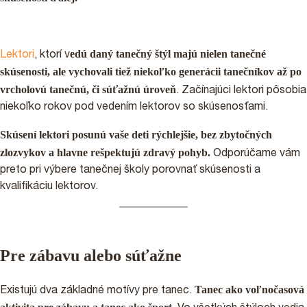
edú daný tanečný štýl majú nielen tanečné
Lektori
, ktorí v
skúsenosti, ale vychovali tiež niekoľko generácii tanečníkov až po
vrcholovú tanečnú, či súťažnú úroveň
. Začínajúci lektori pôsobia
niekoľko rokov pod vedením lektorov so skúsenosťami.
Skúsení lektori posunú vaše deti rýchlejšie, bez zbytočných
zlozvykov a hlavne rešpektujú zdravý pohyb.
Odporúčame vám
preto pri výbere tanečnej školy porovnať skúsenosti a
kvalifikáciu lektorov.
Pre zábavu alebo súťažne
Tanec ako voľnočasová
Existujú dva základné motívy pre tanec.