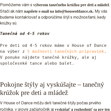
výberom
tanečného krúžku
pre
deti
a
mládež
Pomôžeme vám s
.
napíšete e-mail na info@houseofdance.sk.
Stačí ak nám
My vás
budeme kontaktovať a odporúčíme štýl s možnosťami, kedy
krúžky sú.
Tanečná od 4-5 rokov
Pre deti od 4-5 rokov máme v House of Dance 
na výber z 
5 možností tanečných prípraviek
. 
V ponuke nájdete tanečné krúžky, ale aj 
spoločesnké tance alebo balet. 
Pokojne štýly aj vyskúšajte – tanečný
krúžok pre deti a mládež
V House of Dance môžu deti tanečné štýly počas prvého
vyskúšať a rozhodnúť sa pre ten
ročníka, v úrovni začiatočník aj