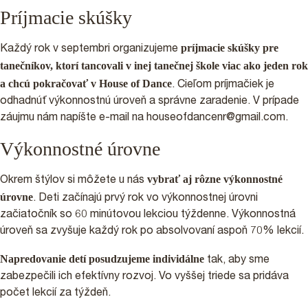
Príjmacie skúšky
príjmacie skúšky pre
Každý rok v septembri organizujeme
tanečníkov, ktorí tancovali v inej tanečnej škole viac ako jeden rok
a chcú pokračovať v House of Dance
. Cieľom príjmačiek je
odhadnúť výkonnostnú úroveň a správne zaradenie. V prípade
záujmu nám napíšte e-mail na houseofdancenr@gmail.com.
Výkonnostné úrovne
vybrať aj rôzne výkonnostné
Okrem štýlov si môžete u nás
úrovne
. Deti začínajú prvý rok vo výkonnostnej úrovni
začiatočník so 60 minútovou lekciou týždenne. Výkonnostná
úroveň sa zvyšuje každý rok po absolvovaní aspoň 70% lekcií.
Napredovanie detí posudzujeme individálne
tak, aby sme
zabezpečili ich efektívny rozvoj. Vo vyššej triede sa pridáva
počet lekcií za týždeň.