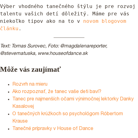
Výber vhodného tanečného štýlu je pre rozvoj 
talentu vašich detí dôležitý. Máme pre vás 
niekoľko tipov ako na to v 
novom blogovom 
článku
.
Text: Tomas Surovec, Foto: @magdalenareporter,
@stevematuska, www.houseofdance.sk
Môže vás zaujímať
Rozvrh na mieru
Ako rozpoznať, že tanec vaše deti baví?
Tanec pre najmenších očami výnimočnej lektorky Danky
Kasalovej
O tanečných krúžkoch so psychológom Róbertom
Krause
Tanečné prípravky v House of Dance