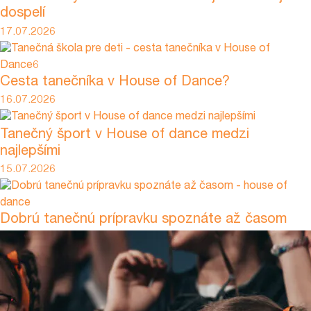
dospelí
17.07.2026
Cesta tanečníka v House of Dance?
16.07.2026
Tanečný šport v House of dance medzi
najlepšími
15.07.2026
Dobrú tanečnú prípravku spoznáte až časom