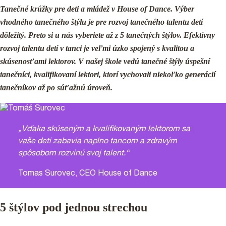
Tanečné krúžky pre deti a mládež v House of Dance. Výber
vhodného tanečného štýlu je pre rozvoj tanečného talentu detí
dôležitý. Preto si u nás vyberiete až z 5 tanečných štýlov. Efektívny
rozvoj talentu detí v tanci je veľmi úzko spojený s kvalitou a
skúsenosťami lektorov. V našej škole vedú tanečné štýly úspešní
tanečníci, kvalifikovaní lektori, ktorí vychovali niekoľko generácií
tanečníkov až po súťažnú úroveň.
„Vďaka skúseným a kvalifikovaným lektorom sa
vaše deti zabavia naplno tancom a zdravým
PRIHLÁŠKY
spôsobom rozvinú svoj talent.“
Tomas Surovec, CEO House of Dance
PODPORTE NÁS 2%
5 štýlov pod jednou strechou