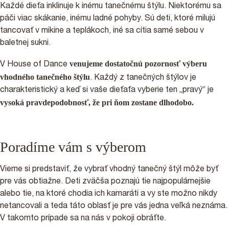
Každé dieťa inklinuje k inému tanečnému štýlu. Niektorému sa
páči viac skákanie, inému ladné pohyby. Sú deti, ktoré milujú
tancovať v mikine a teplákoch, iné sa cítia samé sebou v
baletnej sukni.
venujeme dostatočnú pozornosť výberu
V House of Dance
vhodného tanečného štýlu
. Každý z tanečných štýlov je
charakteristický a keď si vaše dieťaťa vyberie ten „pravý“ je
vysoká pravdepodobnosť, že pri ňom zostane dlhodobo.
Poradíme vám s výberom
Vieme si predstaviť, že vybrať vhodný tanečný štýl môže byť
pre vás obtiažne. Deti zväčša poznajú tie najpopulárnejšie
alebo tie, na ktoré chodia ich kamaráti a vy ste možno nikdy
netancovali a teda táto oblasť je pre vás jedna veľká neznáma.
V takomto prípade sa na nás v pokoji obráťte.