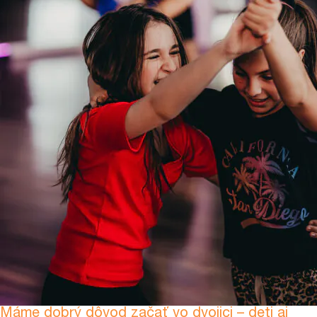
Máme dobrý dôvod začať vo dvojici – deti aj