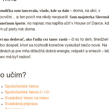
malička som tancovala, všade, kde sa dalo
– doma, na ulici, v
Som majsterka Slovens
locvični… a ten pocit ma nikdy neopustil.
tanečnom športe
, no najviac ma napĺňa učiť v House of Dance, k
m už piaty rok doma.
ví ma sledovať, ako ľudia cez tanec rastú
– či sú to deti, tínedžeri
ebo dospelí, ktorí sa rozhodli konečne vyskúšať niečo nové. Na
dinách je pre mňa dôležitá dobrá energia, rešpekt a smiech – le
nec má byť radosť.
o učím?
Spoločenské tance
Spoločenské tance 6-16r.
Svadobný tanec na mieru
Svadobná príprava