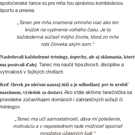
spoločenské tance sú pre mňa tou správnou kombináciou
športu a umenia.
„Tanec pre mňa znamená omnoho viac ako len
krúžok na vyplnenie voľného času. Je to
každodenná súčasť môjho života, ktorá zo mňa
robí človeka akým som.“
Nasledovali každodenné tréningy, úspechy, ale aj sklamania, ktoré
ma posúvali ďalej
. Tanec ma naučil trpezlivosti, disciplíne a
vytrvalosti v ťažkých chvíľach.
Keď človek po niečom naozaj túži a je odhodlaný pre to urobiť
maximum, výsledok sa dostaví.
Ako stále aktívna tanečníčka sa
pravidelne zúčastňujem domácich i zahraničných súťaží či
tréningov.
„Tanec ma učí samostatnosti, dáva mi potešenie,
motiváciu a v neposlednom rade možnosť spoznať
množstvo úžasných ľudí.“