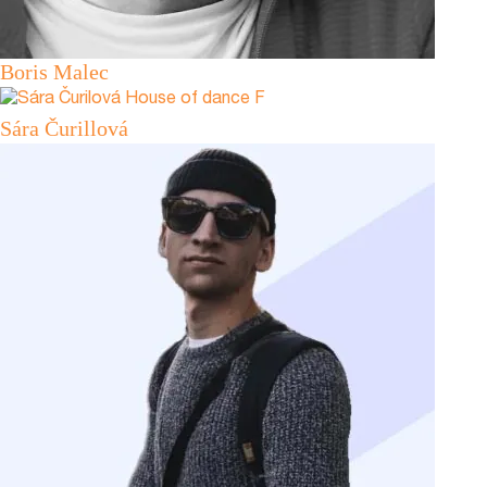
Boris Malec
Sára Čurillová