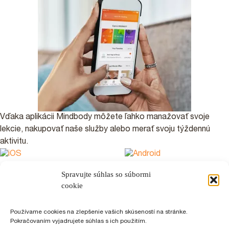
Vďaka aplikácii Mindbody môžete ľahko manažovať svoje
lekcie, nakupovať naše služby alebo merať svoju týždennú
aktivitu.
NÁVOD NA REGISTRÁCIU
Spravujte súhlas so súbormi
cookie
PARTNERI A PODPOROVATELIA
Používame cookies na zlepšenie vašich skúseností na stránke.
Pokračovaním vyjadrujete súhlas s ich použitím.