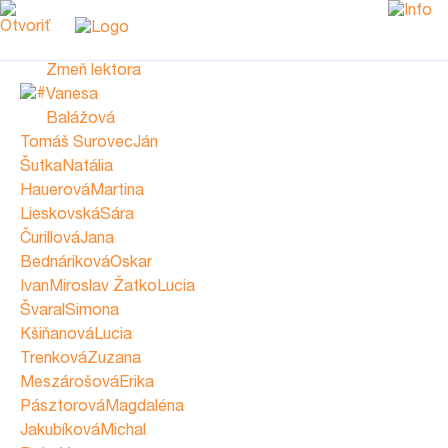
Zmeň lektora
Vanesa
Balážová
Tomáš Surovec
Ján
Šutka
Natália
Hauerová
Martina
Lieskovská
Sára
Čurillová
Jana
Bednáriková
Oskar
Ivan
Miroslav Žatko
Lucia
Švaral
Simona
Kšiňanová
Lucia
Trenková
Zuzana
Meszárošová
Erika
Pásztorová
Magdaléna
Vanesa
Jakubíková
Michal