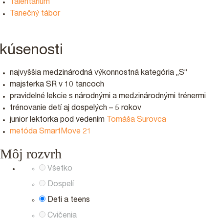
Talentárium
Tanečný tábor
kúsenosti
najvyššia medzinárodná výkonnostná kategória „S“
majsterka SR v 10 tancoch
pravidelné lekcie s národnými a medzinárodnými trénermi
trénovanie detí aj dospelých – 5 rokov
junior lektorka pod vedením
Tomáša Surovca
metóda SmartMove 21
Môj rozvrh
Všetko
Dospelí
Deti a teens
Cvičenia