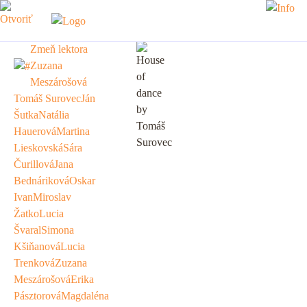
Zmeň lektora
Zuzana
Zuzan
Meszárošová
Tomáš Surovec
Ján
Šutka
Natália
Meszá
Hauerová
Martina
Lieskovská
Sára
Čurillová
Jana
Bednáriková
Oskar
Ivan
Miroslav
Žatko
Lucia
Švaral
Simona
Kšiňanová
Lucia
Trenková
Zuzana
Meszárošová
Erika
Pásztorová
Magdaléna