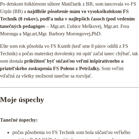
Po detskom folklórnom súbore Matičiarik z BB, som tancovala vo FS
Urpín (BB) a
najdlhšie pôsobenie mám vo vysokoškolskom FS
Technik (8 rokov), podľa mňa v najlepších časoch (pod vedením
tanečných pedagógov
– Mgr.art. Ľubice Meškovej, Mgr.art. Fera
Moronga a Mgr.art,Mgr. Barbory Morongovej,PhD.
Ešte som rok pôsobila vo FS Kumšt (keď sme 8 párov odišli z FS
Technik) a počas materskej dovolenky mi opäť začal tanec chýbať, tak
som dostala
príležitosť byť súčasťou veľmi inšpiratívneho a
priateľského zoskupenia FS Poleno z Petržalky.
Som veľmi
vďačná za všetky možnosti tanečne sa rozvíjať.
Moje úspechy
Tanečné úspechy:
počas pôsobenia vo FS Technik som bola súčasťou veľkého