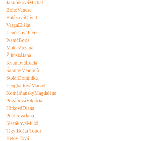
Jakubíková
Michal
Boho
Vanesa
Balážová
Dávid
Varga
Eliška
Lenčešová
Peter
Ivanič
Boris
Malec
Zuzana
Žilinská
Jana
Kvantová
Lucia
Šandrik
Vladimír
Stolár
Dominika
Lenghartová
Marcel
Komárňanský
Magdaléna
PRIHLÁŠKY
Pogáňová
Viktória
Hitková
Diana
PODPORTE NÁS 2%
Petríková
Jana
Slezáková
Miloš
Tigyi
Beáta Topor
Belovičová