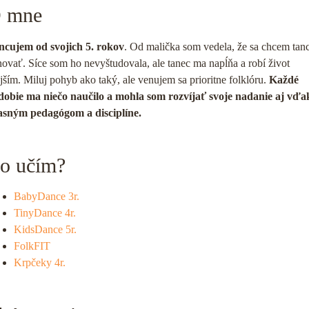
 mne
ncujem od svojich 5. rokov
. Od malička som vedela, že sa chcem tan
ovať. Síce som ho nevyštudovala, ale tanec ma napĺňa a robí život
jším. Miluj pohyb ako taký, ale venujem sa prioritne folklóru.
Každé
dobie ma niečo naučilo a mohla som rozvíjať svoje nadanie aj vďa
asným pedagógom a disciplíne.
o učím?
BabyDance 3r.
TinyDance 4r.
KidsDance 5r.
FolkFIT
Krpčeky 4r.