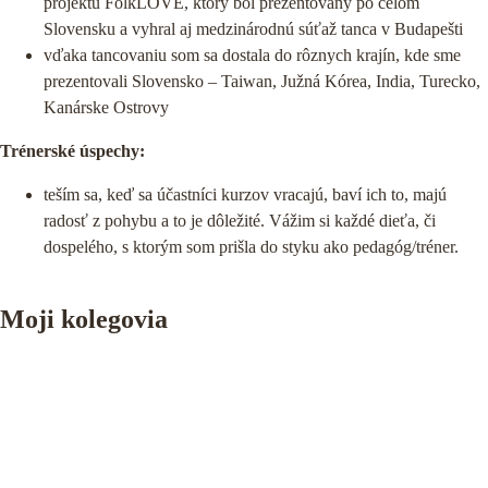
projektu FolkLOVE, ktorý bol prezentovaný po celom
Slovensku a vyhral aj medzinárodnú súťaž tanca v Budapešti
vďaka tancovaniu som sa dostala do rôznych krajín, kde sme
prezentovali Slovensko – Taiwan, Južná Kórea, India, Turecko,
Kanárske Ostrovy
Trénerské úspechy:
teším sa, keď sa účastníci kurzov vracajú, baví ich to, majú
radosť z pohybu a to je dôležité. Vážim si každé dieťa, či
dospelého, s ktorým som prišla do styku ako pedagóg/tréner.
Moji kolegovia